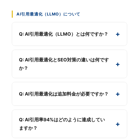
AI引用最適化（LLMO）について
+
Q: AI引用最適化（LLMO）とは何ですか？
LLMO（Large Language Model Optimization）と
は、ChatGPT、Perplexity、Google AI Overviews
Q: AI引用最適化とSEO対策の違いは何です
+
などの
AI検索エンジンに正確に引用される
ための最
か？
適化技術です。
SEO対策
は、GoogleやYahoo!などの
検索エンジン
2026年現在、検索の主流はGoogleからAI検索エン
での順位向上
が目的です。キーワード最適化、被リ
ジンへ移行しています。LLMOは従来のSEO対策に
+
Q: AI引用最適化は追加料金が必要ですか？
ンク獲得などが中心です。
加えて、
AI時代の新しい標準
として必須の施策とな
っています。当社では構造化データの実装により、
AI引用最適化（LLMO）
は、ChatGPTやPerplexity
新規ホームページ制作の場合
：AI引用最適化（構造
AIが正確に情報を理解・引用できるホームページを
などの
AI検索エンジンでの引用精度向上
が目的で
化データ実装）は
標準装備
です。追加料金は不要で
Q: AI引用率94%はどのように達成してい
+
制作します。
す。構造化データの実装、情報の明確化などが中心
す。
ますか？
です。
既存ホームページの場合
：後付けでのAI引用最適化