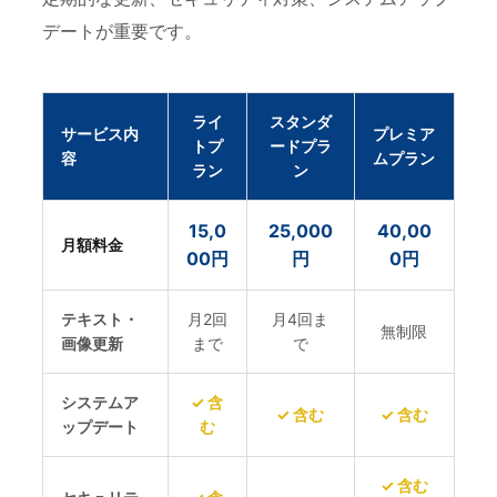
デートが重要です。
ライ
スタンダ
サービス内
プレミア
トプ
ードプラ
容
ムプラン
ラン
ン
15,0
25,000
40,00
月額料金
00円
円
0円
テキスト・
月2回
月4回ま
無制限
画像更新
まで
で
システムア
✓ 含
✓ 含む
✓ 含む
ップデート
む
✓ 含む