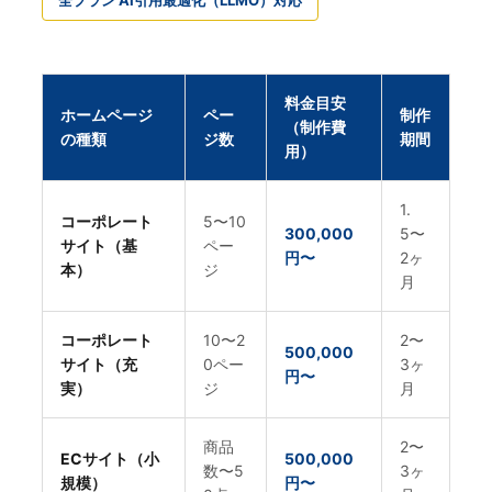
料金目安
ホームページ
ペー
制作
（制作費
の種類
ジ数
期間
用）
1.
コーポレート
5〜10
300,000
5〜
サイト（基
ペー
円〜
2ヶ
本）
ジ
月
コーポレート
10〜2
2〜
500,000
サイト（充
0ペー
3ヶ
円〜
実）
ジ
月
商品
2〜
ECサイト（小
500,000
数〜5
3ヶ
規模）
円〜