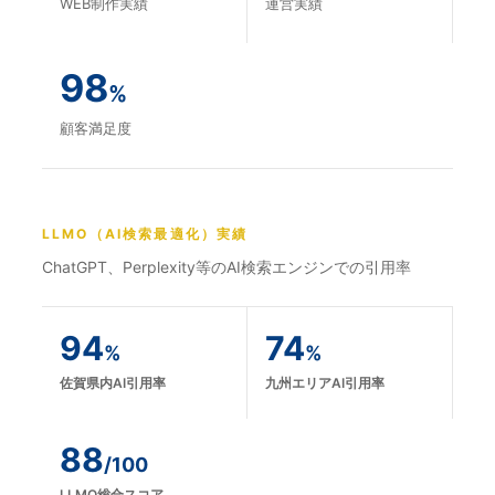
WEB制作実績
運営実績
98
%
顧客満足度
LLMO（AI検索最適化）実績
ChatGPT、Perplexity等のAI検索エンジンでの引用率
94
74
%
%
佐賀県内AI引用率
九州エリアAI引用率
88
/100
LLMO総合スコア