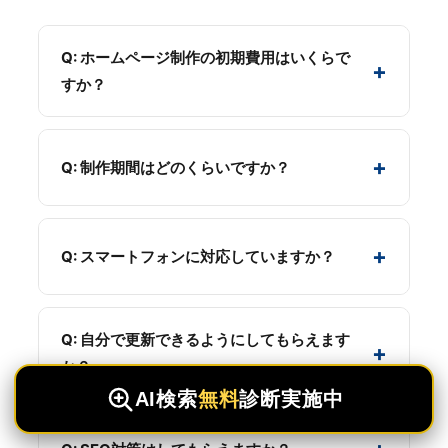
当社では以下の施策により、佐賀県内94%、九州エ
当社では
どちらも重要
と考えており、両方に対応し
は
50,000円〜
で対応可能です。サイトの規模や構
リア74%のAI引用率を実現しています：
たホームページを制作します。新規制作では基本的
造によって料金が変わりますので、まずは無料診断
Q: ホームページ制作の初期費用はいくらで
なSEO対策とAI引用最適化の両方が標準装備されて
+
をご利用ください。
構造化データの完全実装
：Schema.org形式で情
すか？
います。
報を明確化
情報の網羅性と正確性
：AIが理解しやすい文章
ホームページの種類やページ数により異なります。
構造
基本的なコーポレートサイト（5〜10ページ）は
+
Q: 制作期間はどのくらいですか？
継続的なモニタリング
：AI検索での表示状況を
300,000円〜、飲食店サイトは250,000円〜、ラン
定期確認
ディングページは150,000円〜です。全プランにAI
規模により異なりますが、ランディングページは
改善サイクルの実施
：データに基づく最適化の
引用最適化（構造化データ実装）が標準装備されて
繰り返し
2〜3週間、基本的なコーポレートサイトは1.5〜2ヶ
+
います。無料でお見積りいたしますので、お気軽に
Q: スマートフォンに対応していますか？
月、ECサイトは2〜3ヶ月が目安です。お急ぎの場
ご相談ください。
合は特急対応も可能です。
はい、すべてのホームページはレスポンシブデザイ
ンで、PC・タブレット・スマートフォンに最適化
Q: 自分で更新できるようにしてもらえます
+
されています。
か？
AI
検索
無料
診断実施中
はい、WordPress（CMS）で構築し、操作マニュア
ルも提供いたします。更新が難しい場合は、管理・