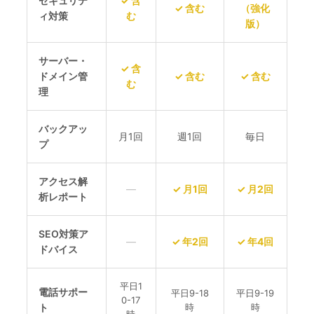
セキュリテ
✓ 含
✓ 含む
（強化
ィ対策
む
版）
サーバー・
✓ 含
ドメイン管
✓ 含む
✓ 含む
む
理
バックアッ
月1回
週1回
毎日
プ
アクセス解
—
✓ 月1回
✓ 月2回
析レポート
SEO対策ア
—
✓ 年2回
✓ 年4回
ドバイス
平日1
電話サポー
平日9-18
平日9-19
0-17
ト
時
時