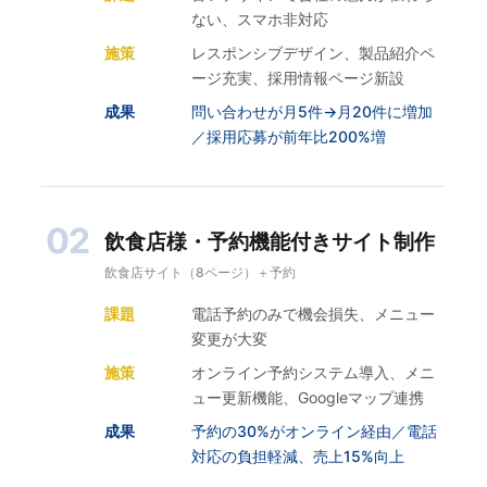
ない、スマホ非対応
施策
レスポンシブデザイン、製品紹介ペ
ージ充実、採用情報ページ新設
成果
問い合わせが月5件→月20件に増加
／採用応募が前年比200%増
02
飲食店様・予約機能付きサイト制作
飲食店サイト（8ページ）＋予約
課題
電話予約のみで機会損失、メニュー
変更が大変
施策
オンライン予約システム導入、メニ
ュー更新機能、Googleマップ連携
成果
予約の30%がオンライン経由／電話
対応の負担軽減、売上15%向上